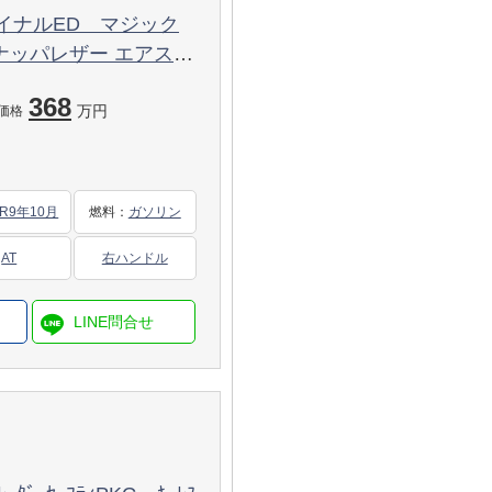
ファイナルED マジック
イビームアシスト HDD
368
アモンドグリル シート
万円
価格
レスゴー
R9年10月
燃料
：
ガソリン
AT
右ハンドル