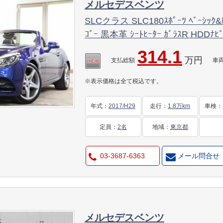
メルセデスベンツ
SLCクラス SLC180ｽﾎﾟｰﾂ ﾍﾞｰｼｯｸ&
ｺﾞｰ 黒本革 ｼｰﾄﾋｰﾀｰ ｶﾞﾗｽR HDDﾅﾋ
DSRC LEDﾗｲﾄ AMGｴｱﾛ&18AW ﾀﾞｯ
314.1
万円
少色ﾌﾞﾘﾘｱﾝﾄﾌﾞﾙｰ 2年保証
支払総額
車
※表示価格は全て税込です。
年式
：
2017/H29
走行
：
1.8万km
車検
：
定員
：
2名
地域
：
東京都
03-3687-6363
メール問合せ
メルセデスベンツ