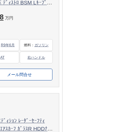
革 ﾃﾞｨｽﾄﾛ BSM Lｷｰﾌﾟ
ﾄﾞﾝS ﾏﾙﾁｶﾗｰｱﾝﾋﾞｴﾝﾄ
8
保証
万円
：
R9年6月
燃料
：
ガソリン
AT
右ハンドル
メール問合せ
ﾞｨｼｮﾝ ﾚｰﾀﾞｰｾｰﾌﾃｨ
ｽｶｰﾌ ｶﾞﾗｽR HDDﾅﾋﾞ