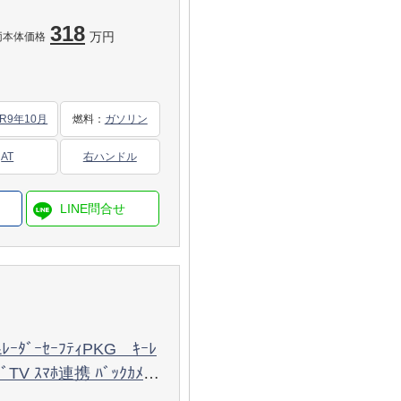
 AMGｴｱﾛ&18AW ﾚｯﾄﾞｱｸ
318
保証
万円
両本体価格
R9年10月
燃料
：
ガソリン
AT
右ハンドル
ﾚｰﾀﾞｰｾｰﾌﾃｨPKG ｷｰﾚ
ﾋﾞTV ｽﾏﾎ連携 ﾊﾞｯｸｶﾒﾗ
ﾞ ﾀﾞｯｼｭﾎﾞｰﾄﾞｸﾛｯｸ ﾚｯ