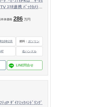
ﾚｰﾀﾞｰｾｰﾌﾃｨPKG ｷｰﾚｽ
ﾞTV ｽﾏﾎ連携 ﾊﾞｯｸｶﾒﾗ
ﾐｯｸS ﾀﾞｯｼｭﾎﾞｰﾄﾞｸﾛｯ
286
万円
両本体価格
R10年2月
燃料
：
ガソリン
AT
右ハンドル
ﾃｨP ﾀﾞｲﾅﾐｯｸﾊﾝﾄﾞﾘﾝｸﾞ