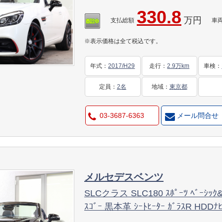
TV ｽﾏﾎ連携 ﾊﾞｯｸｶﾒﾗ PTS LEDﾗｲﾄ
330.8
万円
ｾﾝﾄﾊﾟｰﾂ ﾊﾟﾅﾒﾘｶｰﾅｸﾞﾘﾙ 9AT 2年
支払総額
車
※表示価格は全て税込です。
年式
：
2017/H29
走行
：
2.9万km
車検
：
定員
：
2名
地域
：
東京都
03-3687-6363
メール問合せ
メルセデスベンツ
SLCクラス SLC180 ｽﾎﾟｰﾂ ﾍﾞｰｼｯｸ&
ｽｺﾞｰ 黒本革 ｼｰﾄﾋｰﾀｰ ｶﾞﾗｽR HDDﾅ
PTS LEDﾗｲﾄ AMGｴｱﾛ&18AW ｴｱｶﾞｲﾄ