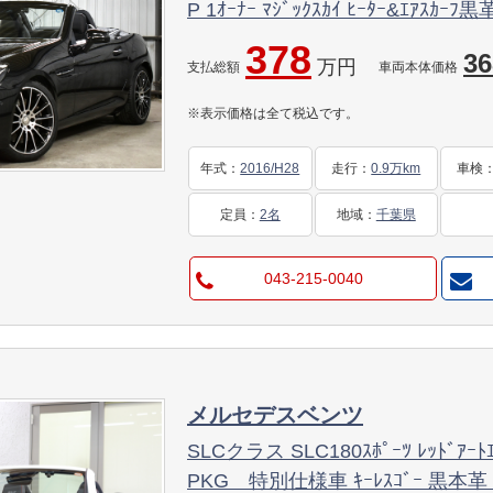
P 1ｵｰﾅｰ ﾏｼﾞｯｸｽｶｲ ﾋｰﾀｰ&ｴｱｽｶｰﾌ黒
AMGｴｱﾛ18AW ｷｰﾚｽGO PTS ﾊｰﾏﾝｶｰ
378
36
万円
LEDﾍｯﾄﾞﾗｲﾄ地ﾃﾞｼﾞﾅﾋﾞ Bｶﾒﾗ 2年
支払総額
車両本体価格
※表示価格は全て税込です。
年式
：
2016/H28
走行
：
0.9万km
車検
定員
：
2名
地域
：
千葉県
043-215-0040
メルセデスベンツ
SLCクラス SLC180ｽﾎﾟｰﾂ ﾚｯﾄﾞｱｰﾄｴﾃ
PKG 特別仕様車 ｷｰﾚｽｺﾞｰ 黒本革 ｴｱ