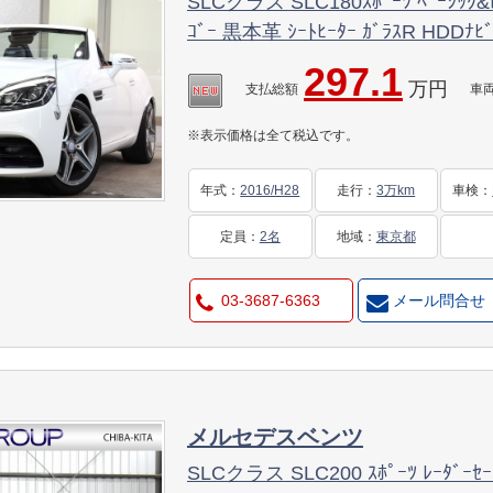
SLCクラス SLC180ｽﾎﾟｰﾂ ﾍﾞｰｼｯｸ&
ｺﾞｰ 黒本革 ｼｰﾄﾋｰﾀｰ ｶﾞﾗｽR HDDﾅﾋ
DSRC LEDﾗｲﾄ AMGｴｱﾛ&18AW ﾀﾞｲﾅ
297.1
万円
ｸ 9AT 2年保証
支払総額
車
※表示価格は全て税込です。
年式
：
2016/H28
走行
：
3万km
車検
：
定員
：
2名
地域
：
東京都
03-3687-6363
メール問合せ
メルセデスベンツ
SLCクラス SLC200 ｽﾎﾟｰﾂ ﾚｰﾀﾞｰｾｰﾌ