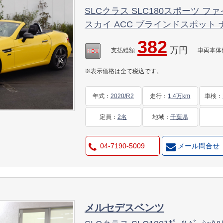
SLCクラス SLC180スポーツ 
スカイ ACC ブラインドスポット ナッパレザー エアスカ
ーフ LEDライト レーンキープ ハ
382
万円
ナビ フルセグ 18インチAW ダイ
支払総額
車両本体
ヒーター パークトロニック キー
※表示価格は全て税込です。
年式
：
2020/R2
走行
：
1.4万km
車検
：
定員
：
2名
地域
：
千葉県
04-7190-5009
メール問合せ
メルセデスベンツ