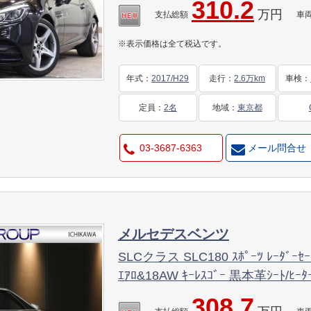
310.2
万円
ﾄﾞｶﾗｰｼｰﾄﾍﾞﾙﾄ 9AT 2年保証
支払総額
車
※表示価格は全て税込です。
年式
：
2017/H29
走行
：
2.6万km
車検
：
定員
：
2名
地域
：
東京都
03-3687-6363
メール問合せ
メルセデスベンツ
SLCクラス SLC180 ｽﾎﾟｰﾂ ﾚｰﾀﾞｰ
ｴｱﾛ&18AW ｷｰﾚｽｺﾞｰ 黒本革ｼｰﾄ/ﾋｰﾀｰ
ﾀﾞｲﾅﾐｯｸｾﾚｸﾄ ﾀﾞｯｼｭﾎﾞｰﾄﾞｸﾛｯｸ LED
308.7