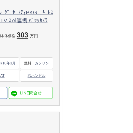
ﾚｰﾀﾞｰｾｰﾌﾃｨPKG ｷｰﾚｽ
ﾞTV ｽﾏﾎ連携 ﾊﾞｯｸｶﾒﾗ
ｼｭﾎﾞｰﾄﾞｸﾛｯｸ 9AT 希
303
万円
両本体価格
R10年3月
燃料
：
ガソリン
AT
右ハンドル