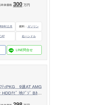
300
万円
両本体価格
R8年11月
燃料
：
ガソリン
CAT
右ハンドル
ｾｰﾌﾃｨPKG 9速AT AMG
 HDDﾅﾋﾞ 地ﾃﾞｼﾞ Bｶﾒﾗ
ﾍｯﾄﾞﾗｲﾄ/ｱﾀﾞﾌﾟﾃｨﾌﾞHB
298