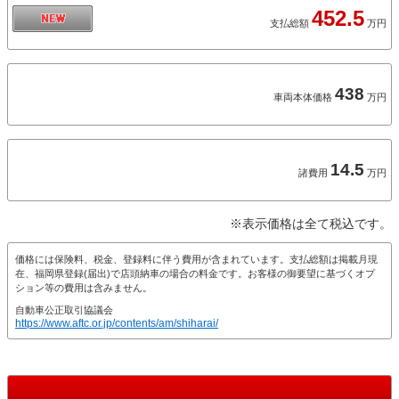
452.5
支払総額
万円
438
車両本体価格
万円
14.5
諸費用
万円
※表示価格は全て税込です。
価格には保険料、税金、登録料に伴う費用が含まれています。支払総額は掲載月現
在、福岡県登録(届出)で店頭納車の場合の料金です。お客様の御要望に基づくオプ
ション等の費用は含みません。
自動車公正取引協議会
https://www.aftc.or.jp/contents/am/shiharai/