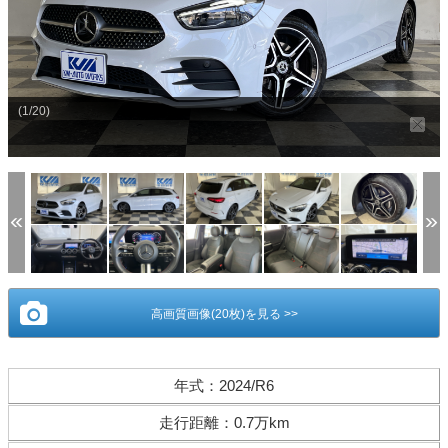
(1/20)
高画質画像(20枚)を見る >>
年式
：
2024/R6
走行距離
：
0.7万km