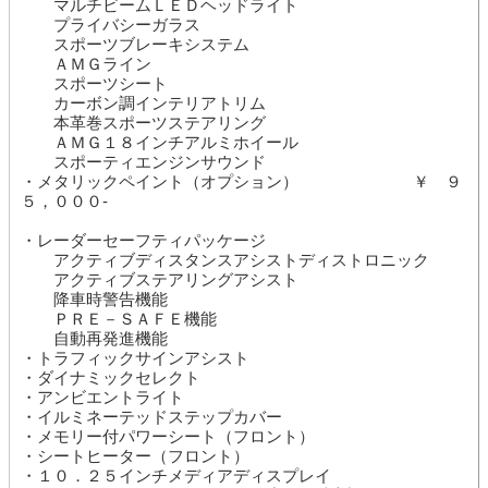
マルチビームＬＥＤヘッドライト
プライバシーガラス
スポーツブレーキシステム
ＡＭＧライン
スポーツシート
カーボン調インテリアトリム
本革巻スポーツステアリング
ＡＭＧ１８インチアルミホイール
スポーティエンジンサウンド
・メタリックペイント（オプション） ￥ ９
５，０００-
・レーダーセーフティパッケージ
アクティブディスタンスアシストディストロニック
アクティブステアリングアシスト
降車時警告機能
ＰＲＥ－ＳＡＦＥ機能
自動再発進機能
・トラフィックサインアシスト
・ダイナミックセレクト
・アンビエントライト
・イルミネーテッドステップカバー
・メモリー付パワーシート（フロント）
・シートヒーター（フロント）
・１０．２５インチメディアディスプレイ