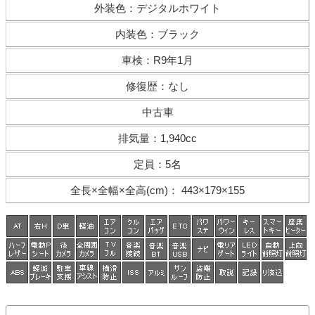
外装色
：
デジタルホワイト
内装色
：
ブラック
車検
：
R9年1月
修復歴
：
なし
中古車
排気量
：
1,940cc
定員
：
5名
全長×全幅×
全高(cm)
：
443×179×155