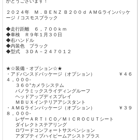
がとうございます！
２０２４年 Ｍ．ＢＥＮＺ Ｂ２００ｄ ＡＭＧラインパッケ
ージ / コスモスブラック
◆走行距離 ６，７００ｋｍ
◆車検 Ｒ９年１月３０日
◆右ハンドル
◆内装色 ブラック
◆型式 ３ＤＡ－２４７０１２
★☆装備・オプション☆★
・アドバンスドパッケージ（オプション） ￥４６
４，０００-
３６０°カメラシステム
パノラミックスライディングルーフ
ヘッドアップディスプレイ
ＭＢＵＸインテリアアシスタント
・ＡＭＧラインパッケージ（オプション） ￥３９
８，０００-
レザーＡＲＴＩＣＯ／ＭＩＣＲＯＣＵＴシート
ダイレクトステアリング
ロワードコンフォートサスペンション
アダプティブハイビームアシストプラス