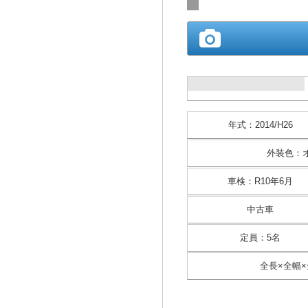
年式
：
2014/H26
外装色
：
車検
：
R10年6月
中古車
定員
：
5名
全長×全幅×