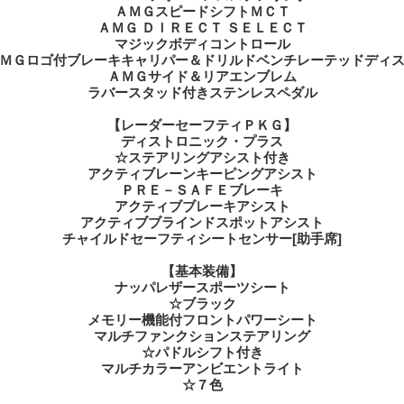
ＡＭＧスピードシフトＭＣＴ
ＡＭＧ ＤＩＲＥＣＴ ＳＥＬＥＣＴ
マジックボディコントロール
ＭＧロゴ付ブレーキキャリパー＆ドリルドベンチレーテッドディ
ＡＭＧサイド＆リアエンブレム
ラバースタッド付きステンレスペダル
【レーダーセーフティＰＫＧ】
ディストロニック・プラス
☆ステアリングアシスト付き
アクティブレーンキーピングアシスト
ＰＲＥ－ＳＡＦＥブレーキ
アクティブブレーキアシスト
アクティブブラインドスポットアシスト
チャイルドセーフティシートセンサー[助手席]
【基本装備】
ナッパレザースポーツシート
☆ブラック
メモリー機能付フロントパワーシート
マルチファンクションステアリング
☆パドルシフト付き
マルチカラーアンビエントライト
☆７色