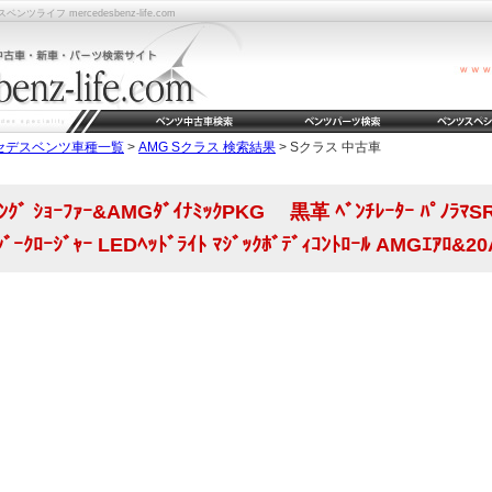
フ mercedesbenz-life.com
セデスベンツ車種一覧
>
AMG Sクラス 検索結果
> Sクラス 中古車
ﾞ ｼｮｰﾌｧｰ&AMGﾀﾞｲﾅﾐｯｸPKG 黒革 ﾍﾞﾝﾁﾚｰﾀｰ ﾊﾟﾉﾗﾏSR 
ｲｰｼﾞｰｸﾛｰｼﾞｬｰ LEDﾍｯﾄﾞﾗｲﾄ ﾏｼﾞｯｸﾎﾞﾃﾞｨｺﾝﾄﾛｰﾙ AMGｴｱ