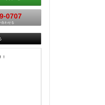
9-0707
い合わせる
る
！！