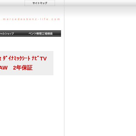
ﾀﾞｲﾅﾐｯｸｼｰﾄ ﾅﾋﾞTV
ﾛ&20AW 2年保証