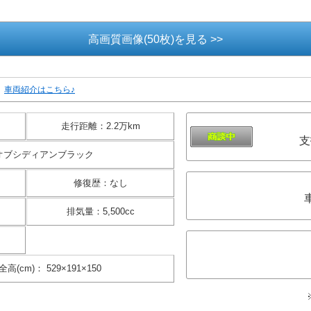
高画質画像(50枚)を見る >>
車両紹介はこちら♪
走行距離
：
2.2万km
支
オブシディアンブラック
修復歴
：
なし
排気量
：
5,500cc
全高(cm)
：
529×191×150