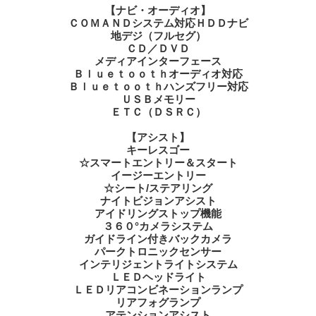
【ナビ・オーディオ】
ＣＯＭＡＮＤシステム対応ＨＤＤナビ
地デジ（フルセグ）
ＣＤ／ＤＶＤ
メディアインターフェース
Ｂｌｕｅｔｏｏｔｈオーディオ対応
Ｂｌｕｅｔｏｏｔｈハンズフリー対応
ＵＳＢメモリー
ＥＴＣ（ＤＳＲＣ）
【アシスト】
キーレスゴー
☆スマートエントリー＆スタート
イージーエントリー
☆シート/ステアリング
ナイトビジョンアシスト
アイドリングストップ機能
３６０°カメラシステム
ガイドライン付きバックカメラ
パークトロニックセンサー
インテリジェントライトシステム
ＬＥＤヘッドライト
ＬＥＤリアコンビネーションランプ
リアフォグランプ
アテンションアシスト