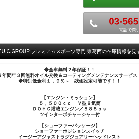
03-565
電話で問
T.U.C.GROUP プレミアムスポーツ専門 東葛西
の在庫情報を見
◆全車無料２年保証！！
３年間年３回無料オイル交換＆コーティングメンテナンスサービス
◆特別低金利１．９％～ 残価設定可能です！！
【エンジン・ミッション】
５，５００ｃｃ Ｖ型８気筒
ＤＯＨＣ搭載エンジン／５８５ｐｓ
ツインターボチャージャー付
【ショーファーパッケージ】
ショーファーポジションスイッチ
イージーアジャストラグジュアリーヘッドレスト