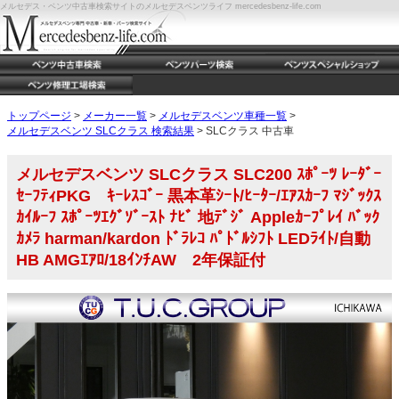
メルセデス・ベンツ中古車検索サイトのメルセデスベンツライフ mercedesbenz-life.com
トップページ
>
メーカー一覧
>
メルセデスベンツ車種一覧
>
メルセデスベンツ SLCクラス 検索結果
> SLCクラス 中古車
メルセデスベンツ SLCクラス SLC200 ｽﾎﾟｰﾂ ﾚｰﾀﾞｰ
ｾｰﾌﾃｨPKG ｷｰﾚｽｺﾞｰ 黒本革ｼｰﾄ/ﾋｰﾀｰ/ｴｱｽｶｰﾌ ﾏｼﾞｯｸｽ
ｶｲﾙｰﾌ ｽﾎﾟｰﾂｴｸﾞｿﾞｰｽﾄ ﾅﾋﾞ 地ﾃﾞｼﾞ Appleｶｰﾌﾟﾚｲ ﾊﾞｯｸ
ｶﾒﾗ harman/kardon ﾄﾞﾗﾚｺ ﾊﾟﾄﾞﾙｼﾌﾄ LEDﾗｲﾄ/自動
HB AMGｴｱﾛ/18ｲﾝﾁAW 2年保証付