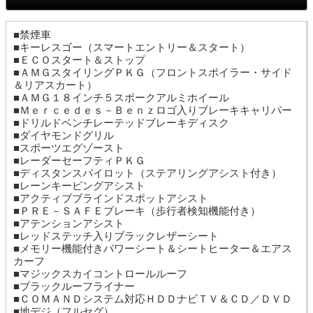
■禁煙車
■キーレスゴー（スマートエントリー＆スタート）
■ＥＣＯスタート＆ストップ
■ＡＭＧスタイリングＰＫＧ（フロントスポイラー・サイド
＆リアスカート）
■ＡＭＧ１８インチ５スポークアルミホイール
■Ｍｅｒｃｅｄｅｓ－Ｂｅｎｚロゴ入りブレーキキャリパー
■ドリルドベンチレーテッドブレーキディスク
■ダイヤモンドグリル
■スポーツエグゾースト
■レーダーセーフティＰＫＧ
■ディスタンスパイロット（ステアリングアシスト付き）
■レーンキーピングアシスト
■アクティブブラインドスポットアシスト
■ＰＲＥ－ＳＡＦＥブレーキ（歩行者検知機能付き）
■アテンションアシスト
■レッドステッチ入りブラックレザーシート
■メモリー機能付きパワーシート＆シートヒーター＆エアス
カーフ
■マジックスカイコントロールルーフ
■ブラックルーフライナー
■ＣＯＭＡＮＤシステム対応ＨＤＤナビＴＶ＆ＣＤ／ＤＶＤ
■地デジ（フルセグ）