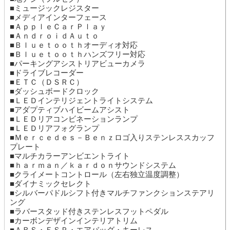
■ミュージックレジスター
■メディアインターフェース
■ＡｐｐｌｅＣａｒＰｌａｙ
■ＡｎｄｒｏｉｄＡｕｔｏ
■Ｂｌｕｅｔｏｏｔｈオーディオ対応
■Ｂｌｕｅｔｏｏｔｈハンズフリー対応
■パーキングアシストリアビューカメラ
■ドライブレコーダー
■ＥＴＣ（ＤＳＲＣ）
■ダッシュボードクロック
■ＬＥＤインテリジェントライトシステム
■アダプティブハイビームアシスト
■ＬＥＤリアコンビネーションランプ
■ＬＥＤリアフォグランプ
■Ｍｅｒｃｅｄｅｓ－Ｂｅｎｚロゴ入りステンレススカッフ
プレート
■マルチカラーアンビエントライト
■ｈａｒｍａｎ／ｋａｒｄｏｎサウンドシステム
■クライメートコントロール（左右独立温度調整）
■ダイナミックセレクト
■シルバーパドルシフト付きマルチファンクションステアリ
ング
■ラバースタッド付きステンレスフットペダル
■カーボンデザインインテリアトリム
■ＡＢＳ・ＥＳＰ・エアバッグ・キーレス