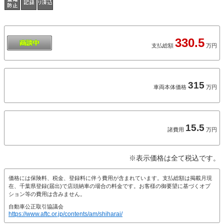
330.5
支払総額
万円
315
車両本体価格
万円
15.5
諸費用
万円
※表示価格は全て税込です。
価格には保険料、税金、登録料に伴う費用が含まれています。支払総額は掲載月現
在、千葉県登録(届出)で店頭納車の場合の料金です。お客様の御要望に基づくオプ
ション等の費用は含みません。
自動車公正取引協議会
https://www.aftc.or.jp/contents/am/shiharai/